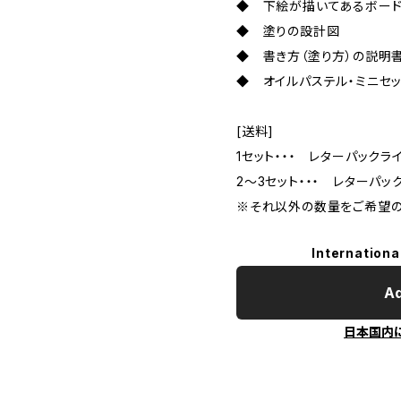
◆ 下絵が描いてあるボード（
◆ 塗りの設計図
◆ 書き方（塗り方）の説明
◆ オイルパステル・ミニセッ
[送料]
1セット・・・ レターパックラ
2～3セット・・・ レターパッ
※それ以外の数量をご希望の
Internationa
Ad
日本国内