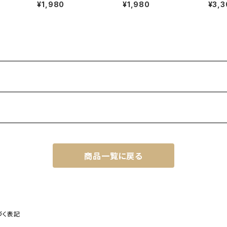
ド3枚セ
キット【ドーナッツ】Lv1
キット【NOEL（ノエル）】
ん似顔
¥1,980
¥1,980
¥3,3
Lv3
商品一覧に戻る
づく表記