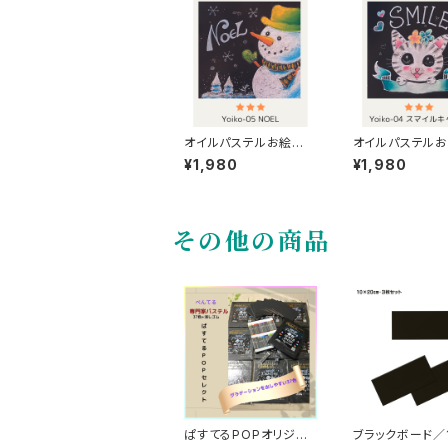
オイルパステルお絵かき
オイルパステル
キット【NOEL（ノエル）】
キット【スマイル
¥1,980
¥1,980
Lv3
ト】Lv3
その他の商品
ぱすてるPOPオリジナ
ブラックボード／1