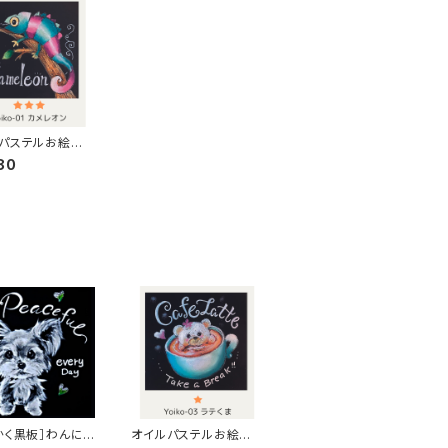
パステルお絵かき
【カメレオン】Lv3
80
かく黒板］わんにゃ
オイルパステルお絵かき