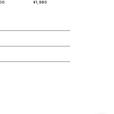
絵［15㎝角・1匹］
キット【ラテくま】Lv1
00
¥1,980