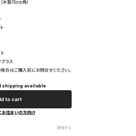
木製15cm角）
書
ト
イト
クプラス
場合はご購入前にお問合せください。
l shipping available
d to cart
にお住まいの方向け
通報する