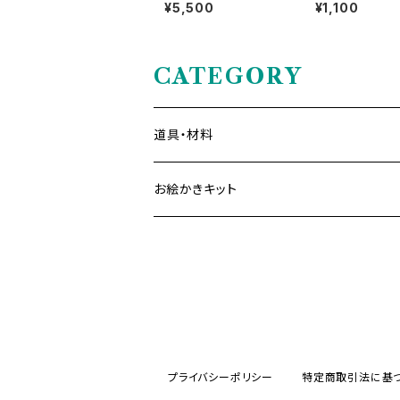
ル・パステル37色セット
0cm・横長ボー
¥5,500
¥1,100
（36色箱＋白2本）
ット
CATEGORY
道具・材料
お絵かきキット
プライバシーポリシー
特定商取引法に基