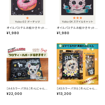
オイルパステルお絵かきキット
オイルパステルお絵かきキット
【ドーナッツ】Lv1
【スマイルキャット】Lv3
¥1,980
¥1,980
［A4カラーパネル］わんにゃん似
［A5カラーパネル］わんにゃん似
顔絵［プロフィールボード・1匹］
顔絵［1匹］
¥22,000
¥13,200