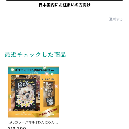
日本国内にお住まいの方向け
通報する
最近チェックした商品
［A5カラーパネル］わんにゃん似
顔絵［1匹］
¥13,200