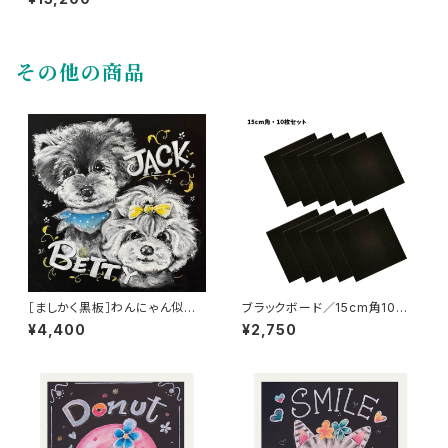
その他の商品
［ましかく黒板］わんにゃん似顔
ブラックボード／15cm角10枚
絵［15㎝角・2匹］
セット
¥4,400
¥2,750