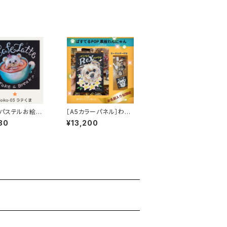
パステルお絵かき
［A5カラーパネル］わん
ラテくま】Lv1
にゃん似顔絵［1匹］
80
¥13,200