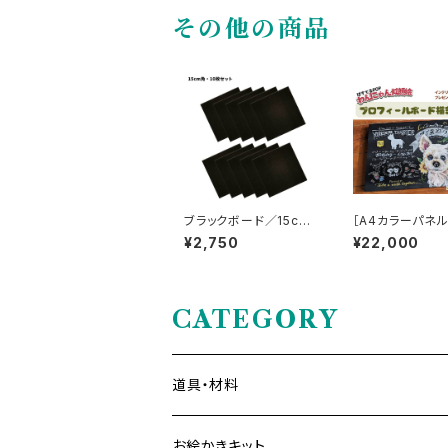
その他の商品
ブラックボード／15cm
［A4カラーパネ
角10枚セット
にゃん似顔絵［プ
¥2,750
¥22,000
ールボード・1匹］
CATEGORY
道具・材料
お絵かきキット